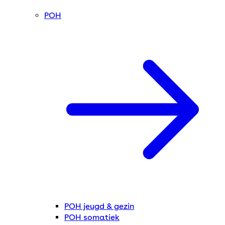
POH
POH jeugd & gezin
POH somatiek