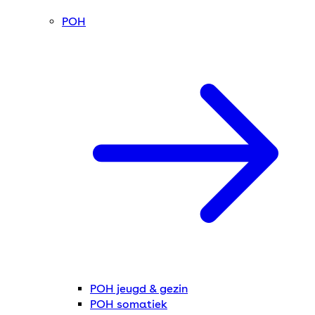
POH
POH jeugd & gezin
POH somatiek