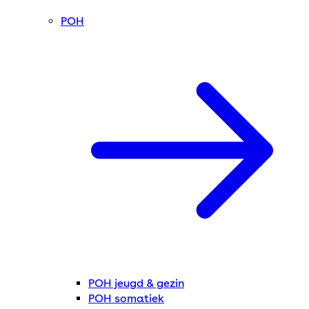
POH
POH jeugd & gezin
POH somatiek