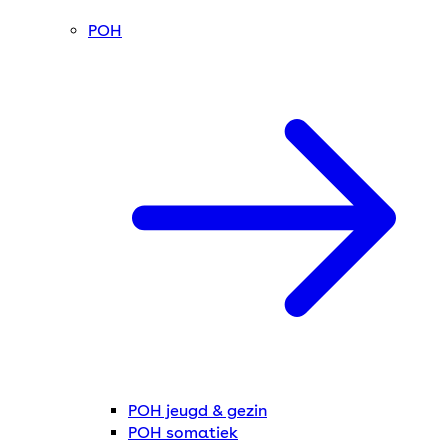
POH
POH jeugd & gezin
POH somatiek