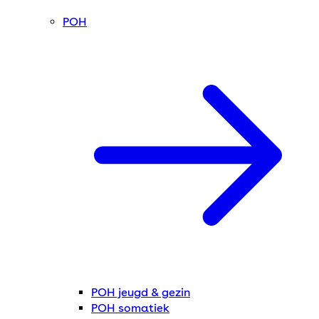
POH
POH jeugd & gezin
POH somatiek