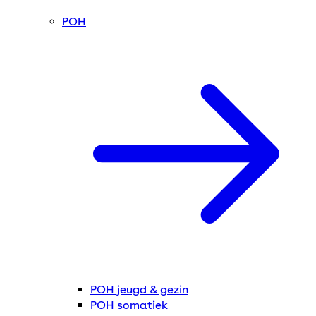
POH
POH jeugd & gezin
POH somatiek