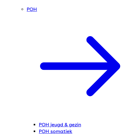
POH
POH jeugd & gezin
POH somatiek