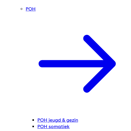
POH
POH jeugd & gezin
POH somatiek