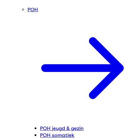
POH
POH jeugd & gezin
POH somatiek