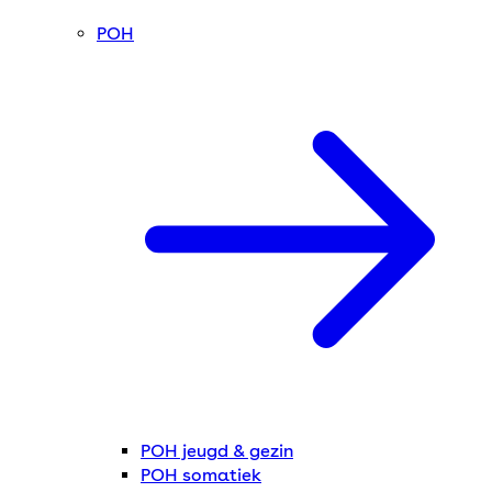
POH
POH jeugd & gezin
POH somatiek