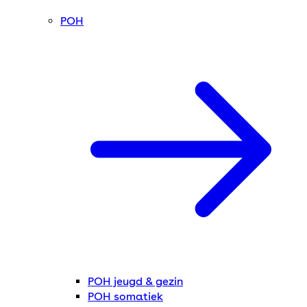
POH
POH jeugd & gezin
POH somatiek