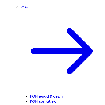
POH
POH jeugd & gezin
POH somatiek