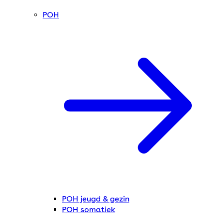
POH
POH jeugd & gezin
POH somatiek