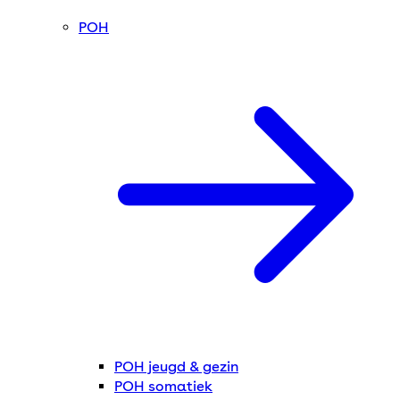
POH
POH jeugd & gezin
POH somatiek