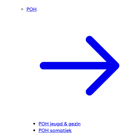
POH
POH jeugd & gezin
POH somatiek