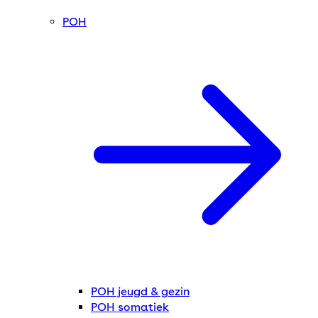
POH
POH jeugd & gezin
POH somatiek