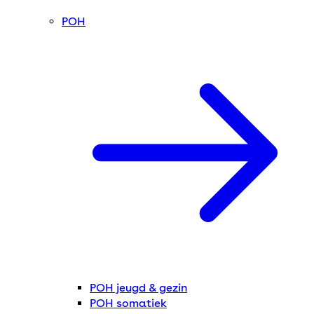
POH
POH jeugd & gezin
POH somatiek