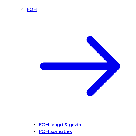
POH
POH jeugd & gezin
POH somatiek